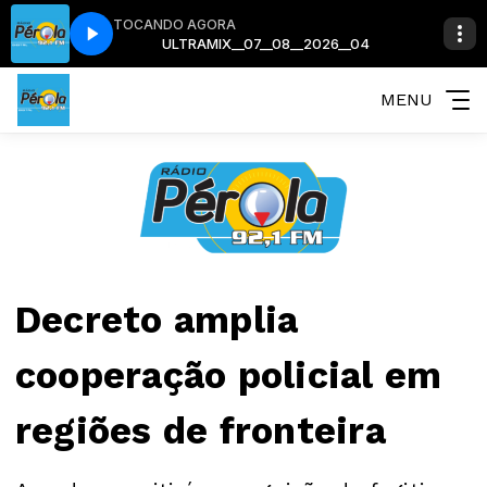
TOCANDO AGORA
026__04
ULTRAMIX__07__08__2026__04
MENU
Decreto amplia
cooperação policial em
regiões de fronteira