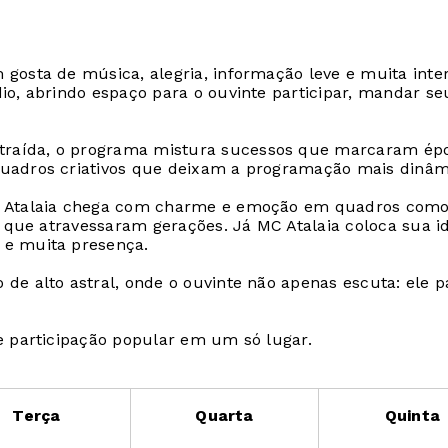
 gosta de música, alegria, informação leve e muita int
o, abrindo espaço para o ouvinte participar, mandar seu 
raída, o programa mistura sucessos que marcaram époc
quadros criativos que deixam a programação mais dinâm
a Atalaia chega com charme e emoção em quadros como 3
s que atravessaram gerações. Já MC Atalaia coloca sua i
 e muita presença.
e alto astral, onde o ouvinte não apenas escuta: ele par
e participação popular em um só lugar.
Terça
Quarta
Quinta